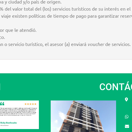
va y ciudad y/o país de origen.
del valor total del (los) servicios turísticos de su interés en el
iaje existen políticas de tiempo de pago para garantizar reser
or que le atendió.
co.
 o servicio turístico, el asesor (a) enviará
voucher
de servicios.
N
CONTÁ