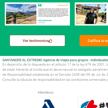
Ver testimonios
Califica tu 
SANTANDER AL EXTREMO Agencia de Viajes para grupos - individuales -
En desarrollo de lo dispuesto en el artículo 17 de la ley 679 de 2001, 
de edad. Advierte al turista que el abuso sexual es castigado penalmen
de Responsabilidad establecida en el Decreto 2438 del 09 de Jul de 2
Consulte la cláusula de responsabilidad en las condiciones comerciale
Miembros: