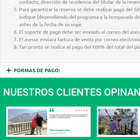
contacto, dirección de residencia del titular de la reser
Para garantizar la reserva se debe realizar pago del 50% 
indique (dependiendo del programa y la temporada de v
antes de la fecha de su viaje.
El soporte de pago debe ser enviado al correo del ases
El asesor enviará factura de venta por correo electróni
Tan pronto se realice el pago del 100% del total del plan
FORMAS DE PAGO:
NUESTROS CLIENTES OPINA