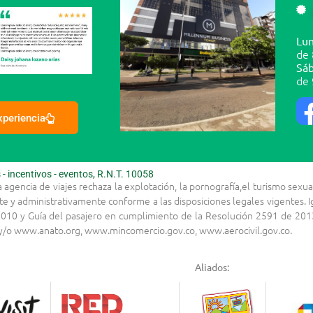
Lun
de 
Sáb
de 
experiencia
 incentivos - eventos, R.N.T. 10058
la agencia de viajes rechaza la explotación, la pornografía,el turismo s
te y administrativamente conforme a las disposiciones legales vigentes.
010 y Guía del pasajero en cumplimiento de la Resolución 2591 de 2013
s y/o www.anato.org, www.mincomercio.gov.co, www.aerocivil.gov.co.
Aliados: