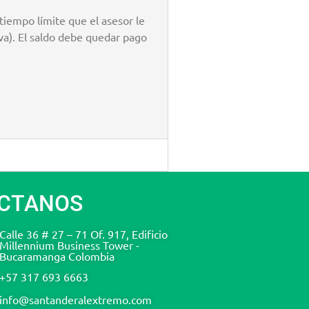
 tiempo límite que el asesor le
va). El saldo debe quedar pago
CTANOS
Calle 36 # 27 – 71 Of. 917, Edificio
Millennium Business Tower -
Bucaramanga Colombia
+57 317 693 6663
info@santanderalextremo.com