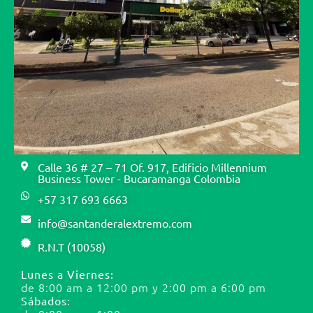
Calle 36 # 27 – 71 Of. 917, Edificio Millennium
Business Tower - Bucaramanga Colombia
+57 317 693 6663
info@santanderalextremo.com
R.N.T (10058)
Lunes a Viernes:
de 8:00 am a 12:00 pm y 2:00 pm a 6:00 pm
Sábados: