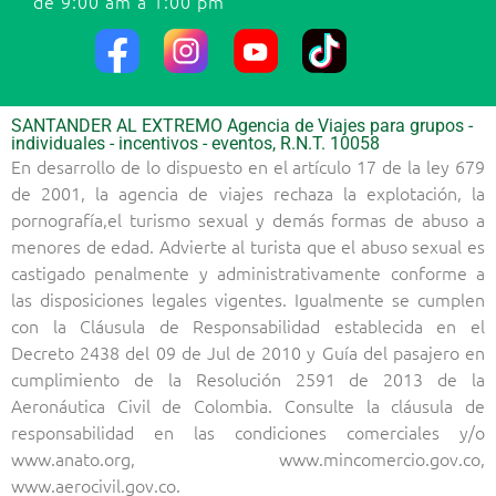
de 9:00 am a 1:00 pm
SANTANDER AL EXTREMO Agencia de Viajes para grupos -
individuales - incentivos - eventos, R.N.T. 10058
En desarrollo de lo dispuesto en el artículo 17 de la ley 679
de 2001, la agencia de viajes rechaza la explotación, la
pornografía,el turismo sexual y demás formas de abuso a
menores de edad. Advierte al turista que el abuso sexual es
castigado penalmente y administrativamente conforme a
las disposiciones legales vigentes. Igualmente se cumplen
con la Cláusula de Responsabilidad establecida en el
Decreto 2438 del 09 de Jul de 2010 y Guía del pasajero en
cumplimiento de la Resolución 2591 de 2013 de la
Aeronáutica Civil de Colombia. Consulte la cláusula de
responsabilidad en las condiciones comerciales y/o
www.anato.org, www.mincomercio.gov.co,
www.aerocivil.gov.co.