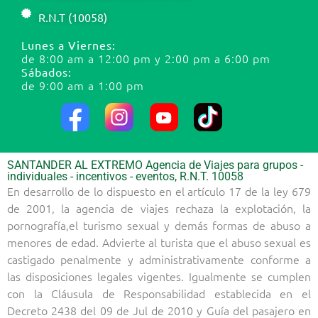
R.N.T (10058)
Lunes a Viernes:
de 8:00 am a 12:00 pm y 2:00 pm a 6:00 pm
Sábados:
de 9:00 am a 1:00 pm
SANTANDER AL EXTREMO Agencia de Viajes para grupos -
individuales - incentivos - eventos, R.N.T. 10058
En desarrollo de lo dispuesto en el artículo 17 de la ley 679
de 2001, la agencia de viajes rechaza la explotación, la
pornografía,el turismo sexual y demás formas de abuso a
menores de edad. Advierte al turista que el abuso sexual es
castigado penalmente y administrativamente conforme a
las disposiciones legales vigentes. Igualmente se cumplen
con la Cláusula de Responsabilidad establecida en el
Decreto 2438 del 09 de Jul de 2010 y Guía del pasajero en