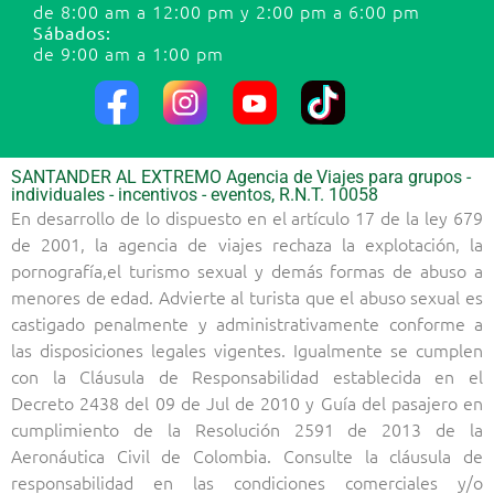
de 8:00 am a 12:00 pm y 2:00 pm a 6:00 pm
Sábados:
de 9:00 am a 1:00 pm
SANTANDER AL EXTREMO Agencia de Viajes para grupos -
individuales - incentivos - eventos, R.N.T. 10058
En desarrollo de lo dispuesto en el artículo 17 de la ley 679
de 2001, la agencia de viajes rechaza la explotación, la
pornografía,el turismo sexual y demás formas de abuso a
menores de edad. Advierte al turista que el abuso sexual es
castigado penalmente y administrativamente conforme a
las disposiciones legales vigentes. Igualmente se cumplen
con la Cláusula de Responsabilidad establecida en el
Decreto 2438 del 09 de Jul de 2010 y Guía del pasajero en
cumplimiento de la Resolución 2591 de 2013 de la
Aeronáutica Civil de Colombia. Consulte la cláusula de
responsabilidad en las condiciones comerciales y/o