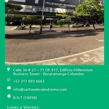
Calle 36 # 27 – 71 Of. 917, Edificio Millennium
Business Tower - Bucaramanga Colombia
+57 317 693 6663
info@santanderalextremo.com
R.N.T (10058)
Lunes a Viernes: