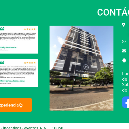
N
CONTÁ
Lun
de 
Sáb
de 
experiencia
 incentivos - eventos, R.N.T. 10058