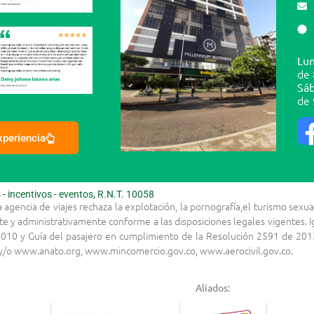
Lun
de 
Sáb
de 
experiencia
 incentivos - eventos, R.N.T. 10058
la agencia de viajes rechaza la explotación, la pornografía,el turismo s
te y administrativamente conforme a las disposiciones legales vigentes.
010 y Guía del pasajero en cumplimiento de la Resolución 2591 de 2013
s y/o www.anato.org, www.mincomercio.gov.co, www.aerocivil.gov.co.
Aliados: