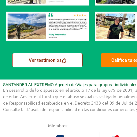
Ver testimonios
Califica tu 
SANTANDER AL EXTREMO Agencia de Viajes para grupos - individuales -
En desarrollo de lo dispuesto en el artículo 17 de la ley 679 de 2001, 
de edad. Advierte al turista que el abuso sexual es castigado penalmen
de Responsabilidad establecida en el Decreto 2438 del 09 de Jul de 2
Consulte la cláusula de responsabilidad en las condiciones comerciale
Miembros: