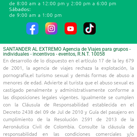
de 8:00 am a 12:00 pm y 2:00 pm a 6:00 pm
Sábados:
de 9:00 am a 1:00 pm
SANTANDER AL EXTREMO Agencia de Viajes para grupos -
individuales - incentivos - eventos, R.N.T. 10058
En desarrollo de lo dispuesto en el artículo 17 de la ley 679
de 2001, la agencia de viajes rechaza la explotación, la
pornografía,el turismo sexual y demás formas de abuso a
menores de edad. Advierte al turista que el abuso sexual es
castigado penalmente y administrativamente conforme a
las disposiciones legales vigentes. Igualmente se cumplen
con la Cláusula de Responsabilidad establecida en el
Decreto 2438 del 09 de Jul de 2010 y Guía del pasajero en
cumplimiento de la Resolución 2591 de 2013 de la
Aeronáutica Civil de Colombia. Consulte la cláusula de
responsabilidad en las condiciones comerciales y/o