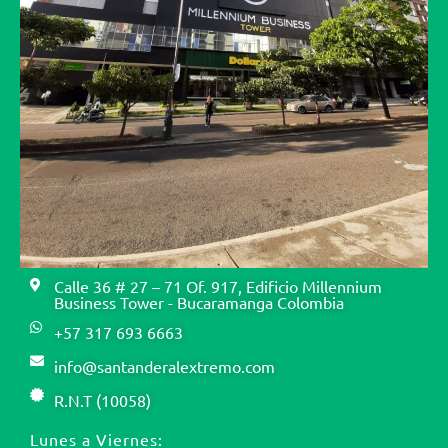
Calle 36 # 27 – 71 Of. 917, Edificio Millennium
Business Tower - Bucaramanga Colombia
+57 317 693 6663
info@santanderalextremo.com
R.N.T (10058)
Lunes a Viernes: