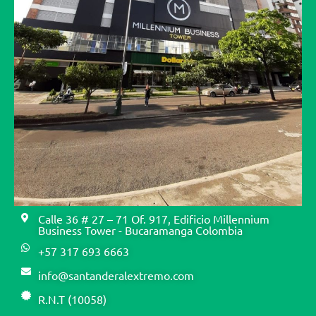
Calle 36 # 27 – 71 Of. 917, Edificio Millennium
Business Tower - Bucaramanga Colombia
+57 317 693 6663
info@santanderalextremo.com
R.N.T (10058)