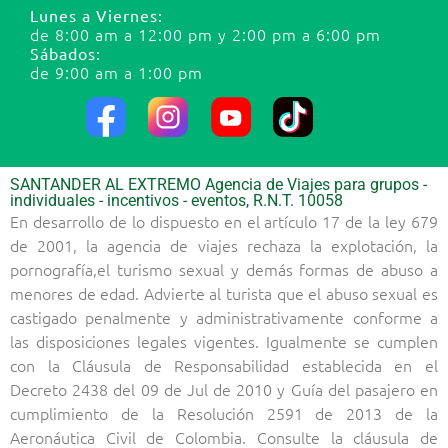
Lunes a Viernes:
de 8:00 am a 12:00 pm y 2:00 pm a 6:00 pm
Sábados:
de 9:00 am a 1:00 pm
SANTANDER AL EXTREMO Agencia de Viajes para grupos -
individuales - incentivos - eventos, R.N.T. 10058
En desarrollo de lo dispuesto en el artículo 17 de la ley 679
de 2001, la agencia de viajes rechaza la explotación, la
pornografía,el turismo sexual y demás formas de abuso a
menores de edad. Advierte al turista que el abuso sexual es
castigado penalmente y administrativamente conforme a
las disposiciones legales vigentes. Igualmente se cumplen
con la Cláusula de Responsabilidad establecida en el
Decreto 2438 del 09 de Jul de 2010 y Guía del pasajero en
cumplimiento de la Resolución 2591 de 2013 de la
Aeronáutica Civil de Colombia. Consulte la cláusula de