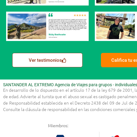
Ver testimonios
Califica tu 
SANTANDER AL EXTREMO Agencia de Viajes para grupos - individuales -
En desarrollo de lo dispuesto en el artículo 17 de la ley 679 de 2001, 
de edad. Advierte al turista que el abuso sexual es castigado penalmen
de Responsabilidad establecida en el Decreto 2438 del 09 de Jul de 2
Consulte la cláusula de responsabilidad en las condiciones comerciale
Miembros: