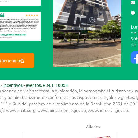
Lun
de 
Sáb
de 
experiencia
 incentivos - eventos, R.N.T. 10058
la agencia de viajes rechaza la explotación, la pornografía,el turismo s
te y administrativamente conforme a las disposiciones legales vigentes.
010 y Guía del pasajero en cumplimiento de la Resolución 2591 de 2013
s y/o www.anato.org, www.mincomercio.gov.co, www.aerocivil.gov.co.
Aliados: