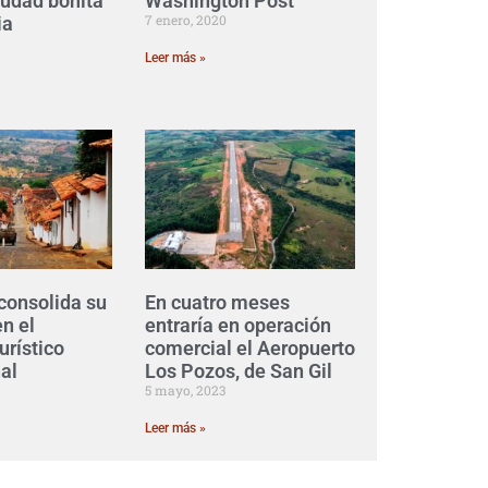
iudad bonita
Washington Post’
7 enero, 2020
ia
Leer más »
consolida su
En cuatro meses
n el
entraría en operación
urístico
comercial el Aeropuerto
al
Los Pozos, de San Gil
5 mayo, 2023
Leer más »