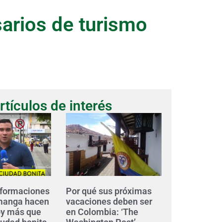
arios de turismo
rtículos de interés
sformaciones
Por qué sus próximas
manga hacen
vacaciones deben ser
oy más que
en Colombia: ‘The