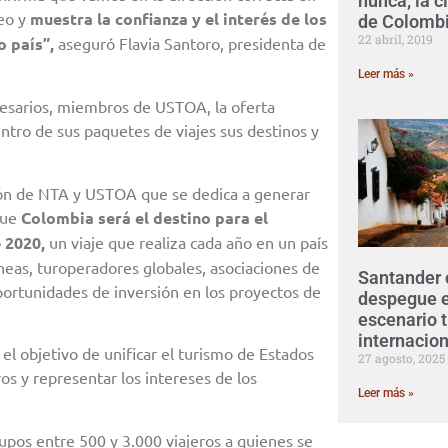
nunca, la c
leo y
muestra la confianza y el interés de los
de Colomb
22 abril, 2019
o país”,
aseguró Flavia Santoro, presidenta de
Leer más »
esarios, miembros de USTOA, la oferta
dentro de sus paquetes de viajes sus destinos y
ión de NTA y USTOA que se dedica a generar
que
Colombia será el destino para el
 2020,
un viaje que realiza cada año en un país
neas, turoperadores globales, asociaciones de
Santander 
portunidades de inversión en los proyectos de
despegue e
escenario t
internacion
l objetivo de unificar el turismo de Estados
27 agosto, 2025
ros y representar los intereses de los
Leer más »
os entre 500 y 3.000 viajeros a quienes se