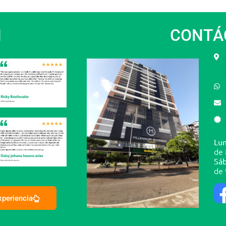
N
CONTÁ
Lun
de 
Sáb
de 
experiencia