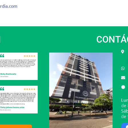
rdia.com
N
CONTÁ
Lun
de 
Sáb
de 