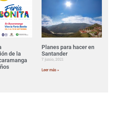
a
Planes para hacer en
ón de la
Santander
7 junio, 2021
ucaramanga
años
Leer más »