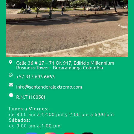
Calle 36 # 27 – 71 Of. 917, Edificio Millennium
Business Tower - Bucaramanga Colombia
+57 317 693 6663
info@santanderalextremo.com
R.N.T (10058)
Lunes a Viernes:
de 8:00 am a 12:00 pm y 2:00 pm a 6:00 pm
Sábados:
de 9:00 am a 1:00 pm