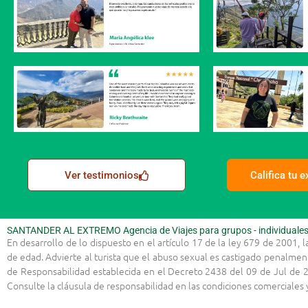
Ver testimonios
Califica tu 
SANTANDER AL EXTREMO Agencia de Viajes para grupos - individuales -
En desarrollo de lo dispuesto en el artículo 17 de la ley 679 de 2001, 
de edad. Advierte al turista que el abuso sexual es castigado penalmen
de Responsabilidad establecida en el Decreto 2438 del 09 de Jul de 2
Consulte la cláusula de responsabilidad en las condiciones comerciale