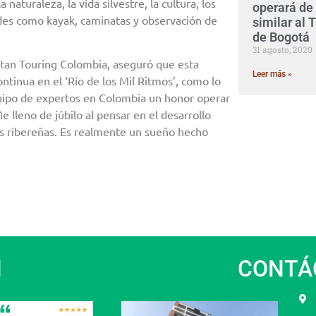
naturaleza, la vida silvestre, la cultura, los
operará de
dades como kayak, caminatas y observación de
similar al
de Bogotá
31 agosto, 2020
tan Touring Colombia, aseguró que esta
Leer más »
ontinua en el ‘Río de los Mil Ritmos’, como lo
uipo de expertos en Colombia un honor operar
e lleno de júbilo al pensar en el desarrollo
es ribereñas. Es realmente un sueño hecho
N
CONTÁ