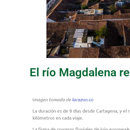
El río Magdalena re
I
magen tomada de
larazon.co
La duración es de 8 días desde Cartagena, y el
kilómetros en cada viaje.
La firma de cruceros fluviales de lujo europe