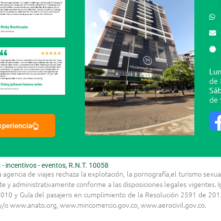
Lun
de 
Sáb
de 
experiencia
 incentivos - eventos, R.N.T. 10058
la agencia de viajes rechaza la explotación, la pornografía,el turismo s
te y administrativamente conforme a las disposiciones legales vigentes.
010 y Guía del pasajero en cumplimiento de la Resolución 2591 de 2013
s y/o www.anato.org, www.mincomercio.gov.co, www.aerocivil.gov.co.