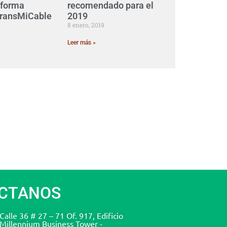
 forma
recomendado para el
 TransMiCable
2019
8 enero, 2019
Leer más »
CTANOS
Calle 36 # 27 – 71 Of. 917, Edificio
Millennium Business Tower -