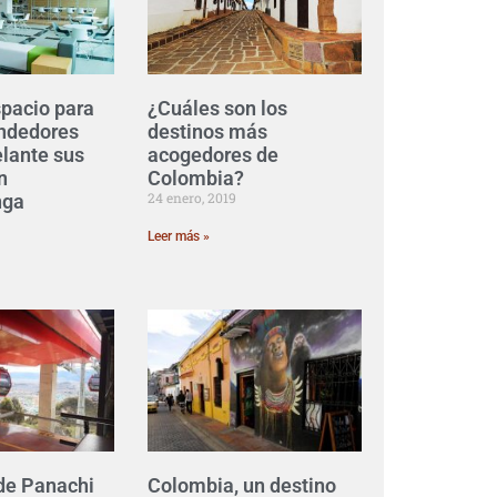
spacio para
¿Cuáles son los
ndedores
destinos más
lante sus
acogedores de
n
Colombia?
24 enero, 2019
nga
Leer más »
 de Panachi
Colombia, un destino