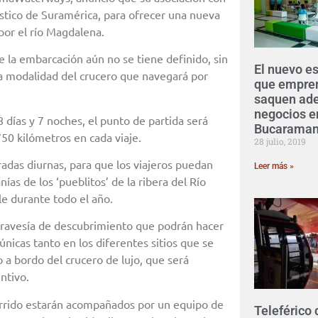
stico de Suramérica, para ofrecer una nueva
por el río Magdalena.
 la embarcación aún no se tiene definido, sin
El nuevo e
 la modalidad del crucero que navegará por
que empre
saquen ade
negocios e
8 días y 7 noches, el punto de partida será
Bucarama
50 kilómetros en cada viaje.
28 julio, 2019
adas diurnas, para que los viajeros puedan
Leer más »
nías de los ‘pueblitos’ de la ribera del Río
e durante todo el año.
 travesía de descubrimiento que podrán hacer
únicas tanto en los diferentes sitios que se
 a bordo del crucero de lujo, que será
ntivo.
corrido estarán acompañados por un equipo de
Teleférico