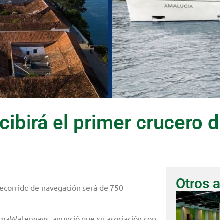
cibirá el primer crucero 
Otros a
 recorrido de navegación será de 750
aAmaWaterways, anunció que su asociación con